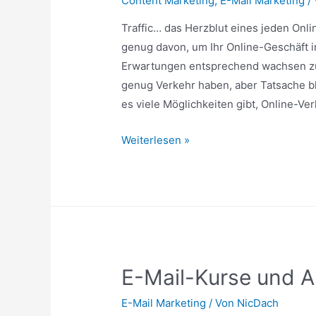
Content Marketing
,
E-Mail Marketing
/
Traffic… das Herzblut eines jeden On
genug davon, um Ihr Online-Geschäft i
Erwartungen entsprechend wachsen zu
genug Verkehr haben, aber Tatsache bl
es viele Möglichkeiten gibt, Online-V
Senden
Weiterlesen »
Sie
Ihrer
Website
eine
sofortige
Welle
E-Mail-Kurse und 
von
freiem
E-Mail Marketing
/ Von
NicDach
zielgerichtetem