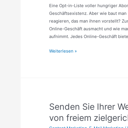
Eine Opt-in-Liste voller hungriger Abo
Geschäftsexistenz. Aber wie baut man 
reagieren, das man ihnen vorstellt? Zu
Online-Geschäft ausmacht und wie man
aufnimmt. Jedes Online-Geschäft biete
Wie
Weiterlesen »
man
eine
riesige
Opt-
In-
Liste
Senden Sie Ihrer We
hungriger
Abonnenten
von freiem zielgeric
aufbaut