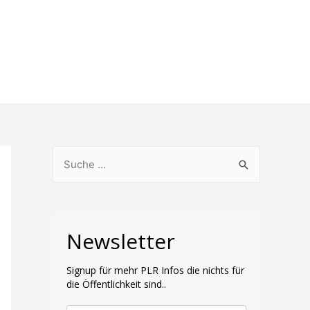
S
u
c
h
Newsletter
e
n
Signup für mehr PLR Infos die nichts für
n
die Öffentlichkeit sind..
a