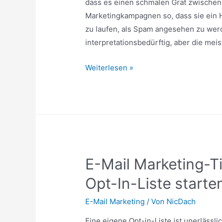
dass es einen schmalen Grat zwischen 
Marketingkampagnen so, dass sie ein 
zu laufen, als Spam angesehen zu werd
interpretationsbedürftig, aber die mei
Internet-
Weiterlesen »
Marketing
Der
schmale
Grat
zwischen
Marketing
E-Mail Marketing-Ti
und
Spam
Opt-In-Liste starte
E-Mail Marketing
/ Von
NicDach
Eine eigene Opt-in-Liste ist unerlässli