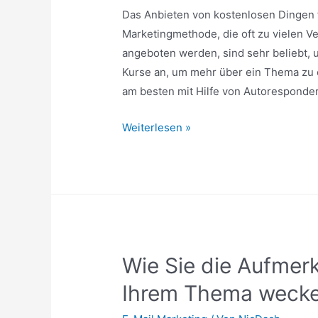
Traffic
Das Anbieten von kostenlosen Dingen f
mit
Marketingmethode, die oft zu vielen Ve
“T.O.D.”
angeboten werden, sind sehr beliebt,
Kurse an, um mehr über ein Thema zu e
am besten mit Hilfe von Autoresponde
E-
Weiterlesen »
Mail-
Kurse
und
Autoresponder
Wie Sie die Aufmerk
Ihrem Thema weck