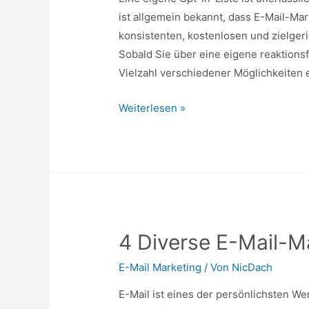
ist allgemein bekannt, dass E-Mail-Ma
konsistenten, kostenlosen und zielger
Sobald Sie über eine eigene reaktionsf
Vielzahl verschiedener Möglichkeiten 
E-
Weiterlesen »
Mail
Marketing-
Tipps
Wie
Sie
Ihre
4 Diverse E-Mail-M
eigene
Opt-
E-Mail Marketing
/ Von
NicDach
In-
Liste
E-Mail ist eines der persönlichsten We