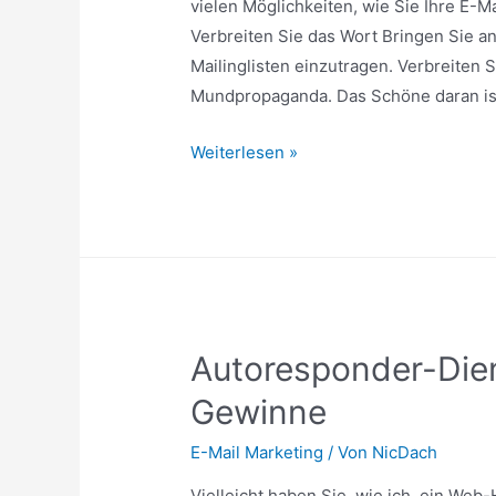
starten
vielen Möglichkeiten, wie Sie Ihre E-
Verbreiten Sie das Wort Bringen Sie an
Mailinglisten einzutragen. Verbreiten S
Mundpropaganda. Das Schöne daran ist,
4
Weiterlesen »
Diverse
E-
Mail-
Marketing-
Ratschläge
Autoresponder-Dien
Gewinne
E-Mail Marketing
/ Von
NicDach
Vielleicht haben Sie, wie ich, ein Web