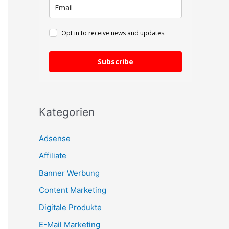
c
h
Opt in to receive news and updates.
:
Subscribe
Kategorien
Adsense
Affiliate
Banner Werbung
Content Marketing
Digitale Produkte
E-Mail Marketing