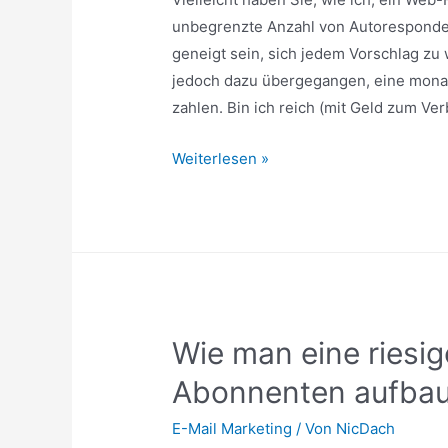
unbegrenzte Anzahl von Autorespondern
geneigt sein, sich jedem Vorschlag zu 
jedoch dazu übergegangen, eine mona
zahlen. Bin ich reich (mit Geld zum Ve
Autoresponder-
Weiterlesen »
Dienste
verbessern
Ihre
Gewinne
Wie man eine riesig
Abonnenten aufbau
E-Mail Marketing
/ Von
NicDach