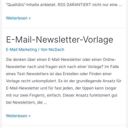
“Qualitäts”-Inhalte anbietet. RSS GARANTIERT nicht nur eine …
News
Weiterlesen »
Flash
Artikel
E-Mail-Newsletter-Vorlage
Verzeichnisse
springen
E-Mail Marketing
/ Von
NicDach
auf
Sie denken über einen E-Mail-Newsletter oder einen Online-
den
Newsletter nach und fragen sich nach einer Vorlage? Im Falle
Rss
eines Text-Newsletters ist das Erstellen oder Finden einer
Syndication
Vorlage recht unkompliziert. Es ist der grundlegende Ansatz für
Band
E-Mail-Newsletter und für fast jeden, der tippen kann (sogar
Wagon
mit nur zwei Fingern), einfach. Dieser Ansatz funktioniert gut
bei Newslettern, die …
E-
Weiterlesen »
Mail-