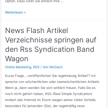
Option. Dazu rufen Sie einfach Ihre …
Probleme
Weiterlesen »
beim
Hinzufügen
News Flash Artikel
von
Rss-
Verzeichnisse springen auf
Feeds
den Rss Syndication Band
zu
meiner
Wagon
Yahoo
Feedburner-
Online Marketing
,
RSS
/ Von
NicDach
Lösung
Kurze Frage… veröffentlichen Sie regelmässig ‘Artikel’? Ich
spreche von wöchentlichen oder zweiwöchentlichen Artikeln.
Wenn ja, dann werden Sie sich wirklich freuen. Falls Sie es
noch nicht gehört haben, RSS (Real Simple Syndication)
erobert das Internet im Sturm wegen seiner vielen Vorteile,
besonders für jemanden (Sie), der regelmäßig neue