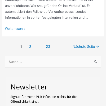
unverzichtbares Werkzeug für den Online-Verkauf ist. Er
automatisiert den Follow-up-Verkaufsprozess, sendet
Informationen in vorher festgelegten Intervallen und …
Autoresponder
Weiterlesen »
Der
einfache
Beitragsnavigation
Weg
1
2
…
23
Nächste Seite
→
S
u
c
h
Newsletter
e
n
Signup für mehr PLR Infos die nichts für die
n
Öffentlichkeit sind..
a