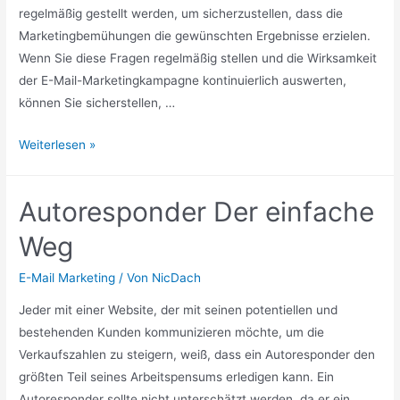
regelmäßig gestellt werden, um sicherzustellen, dass die
Marketingbemühungen die gewünschten Ergebnisse erzielen.
Wenn Sie diese Fragen regelmäßig stellen und die Wirksamkeit
der E-Mail-Marketingkampagne kontinuierlich auswerten,
können Sie sicherstellen, …
Funktioniert
Weiterlesen »
Ihr
E-
Autoresponder Der einfache
Mail-
Marketing?
Weg
E-Mail Marketing
/ Von
NicDach
Jeder mit einer Website, der mit seinen potentiellen und
bestehenden Kunden kommunizieren möchte, um die
Verkaufszahlen zu steigern, weiß, dass ein Autoresponder den
größten Teil seines Arbeitspensums erledigen kann. Ein
Autoresponder sollte nicht unterschätzt werden, da er ein