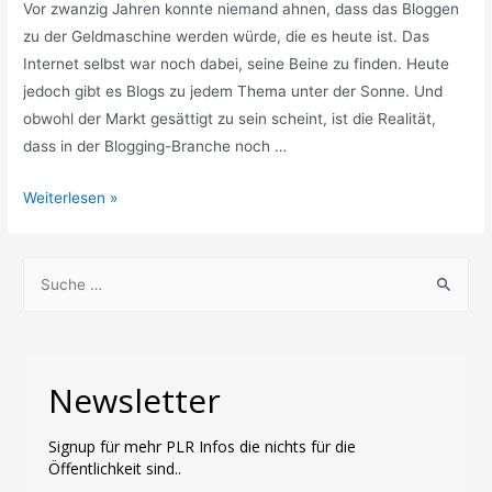
Vor zwanzig Jahren konnte niemand ahnen, dass das Bloggen
zu der Geldmaschine werden würde, die es heute ist. Das
Internet selbst war noch dabei, seine Beine zu finden. Heute
jedoch gibt es Blogs zu jedem Thema unter der Sonne. Und
obwohl der Markt gesättigt zu sein scheint, ist die Realität,
dass in der Blogging-Branche noch …
Tolle
Weiterlesen »
Blog-
Apps,
S
die
u
Ihnen
c
helfen
h
werden,
Newsletter
Ihren
e
Blog
n
zu
Signup für mehr PLR Infos die nichts für die
n
Öffentlichkeit sind..
monetarisieren.
a