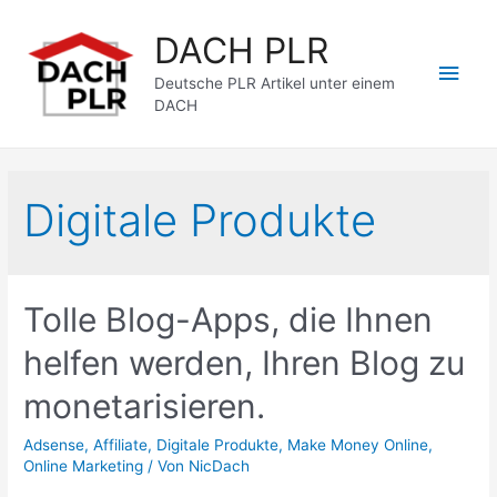
Zum
DACH PLR
Inhalt
Hau
springen
Deutsche PLR Artikel unter einem
DACH
Digitale Produkte
Tolle Blog-Apps, die Ihnen
helfen werden, Ihren Blog zu
monetarisieren.
Adsense
,
Affiliate
,
Digitale Produkte
,
Make Money Online
,
Online Marketing
/ Von
NicDach