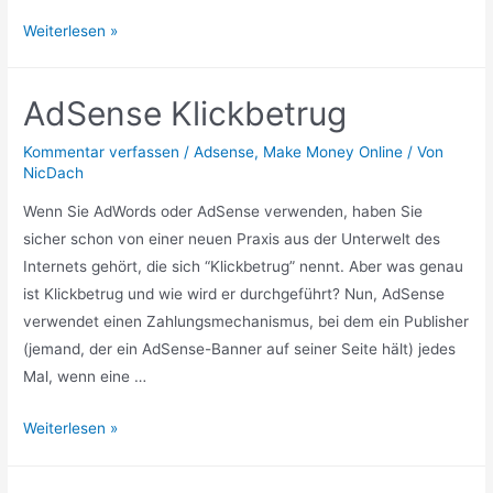
Die
Weiterlesen »
Vorteile
von
AdSense Klickbetrug
Adsense
für
Kommentar verfassen
/
Adsense
,
Make Money Online
/ Von
das
NicDach
Suchranking
Wenn Sie AdWords oder AdSense verwenden, haben Sie
sicher schon von einer neuen Praxis aus der Unterwelt des
Internets gehört, die sich “Klickbetrug” nennt. Aber was genau
ist Klickbetrug und wie wird er durchgeführt? Nun, AdSense
verwendet einen Zahlungsmechanismus, bei dem ein Publisher
(jemand, der ein AdSense-Banner auf seiner Seite hält) jedes
Mal, wenn eine …
AdSense
Weiterlesen »
Klickbetrug