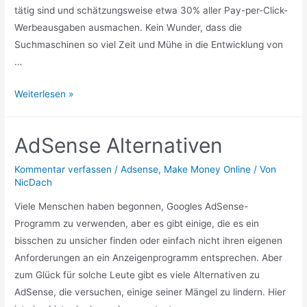
tätig sind und schätzungsweise etwa 30% aller Pay-per-Click-
Werbeausgaben ausmachen. Kein Wunder, dass die
Suchmaschinen so viel Zeit und Mühe in die Entwicklung von
…
Wege
Weiterlesen »
zur
Identifizierung
AdSense Alternativen
und
Bekämpfung
Kommentar verfassen
/
Adsense
,
Make Money Online
/ Von
von
NicDach
Klickbetrug
Viele Menschen haben begonnen, Googles AdSense-
Programm zu verwenden, aber es gibt einige, die es ein
bisschen zu unsicher finden oder einfach nicht ihren eigenen
Anforderungen an ein Anzeigenprogramm entsprechen. Aber
zum Glück für solche Leute gibt es viele Alternativen zu
AdSense, die versuchen, einige seiner Mängel zu lindern. Hier