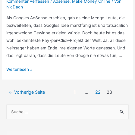
Kommentar verfassen
/
Adsense
,
Make Money Online
/ Von
NicDach
Als Googles AdSense erschien, gab es eine Menge Leute, die
bezweifelten, dass Googles Idee marktfähig ist und tatsächlich
irgendwelche Gewinne erzielen würde. Doch heute ist es das
wohl bekannteste Pay-per-Click-Projekt der Welt. Ja, all diese
Neinsager haben am Ende ihre eigenen Worte gegessen. Und
das liegt daran, dass die Leute von Google nie etwas tun, …
Adsense
Weiterlesen »
ist
für
Beitragsnavigation
Jeden
←
Vorherige Seite
1
…
22
23
S
u
c
h