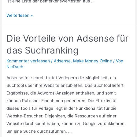
ist eine Liste der bemerkenswertesten aus …
AdSense
Weiterlesen »
Alternativen
Die Vorteile von Adsense für
das Suchranking
Kommentar verfassen
/
Adsense
,
Make Money Online
/ Von
NicDach
Adsense for search bietet Verlegern die Möglichkeit, ein
Suchtool über ihre Website anzubieten. Das Suchtool liefert
Ergebnisse, die Adwords-Anzeigen enthalten, und somit
können Publisher Einnahmen generieren. Die Effektivität
dieses Tools für Verlage liegt in der Funktionalität für die
Website-Besucher. Diejenigen, die Ressourcen auf einer
Website durchsucht haben, können zu Google zurückkehren,
um eine Suche durchzuführen. …