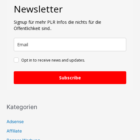
Newsletter
e
n
Signup für mehr PLR Infos die nichts für die
n
Öffentlichkeit sind..
a
c
h
:
Opt in to receive news and updates.
Subscribe
Kategorien
Adsense
Affiliate