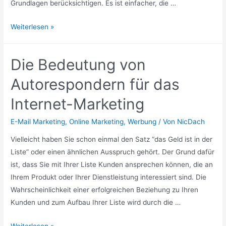
Grundlagen berücksichtigen. Es ist einfacher, die …
SEO
Weiterlesen »
oder
PPC
Die Bedeutung von
Welches
ist
Autorespondern für das
das
Internet-Marketing
Richtige
für
E-Mail Marketing
,
Online Marketing
,
Werbung
/ Von
NicDach
Sie?
Vielleicht haben Sie schon einmal den Satz “das Geld ist in der
Liste” oder einen ähnlichen Ausspruch gehört. Der Grund dafür
ist, dass Sie mit Ihrer Liste Kunden ansprechen können, die an
Ihrem Produkt oder Ihrer Dienstleistung interessiert sind. Die
Wahrscheinlichkeit einer erfolgreichen Beziehung zu Ihren
Kunden und zum Aufbau Ihrer Liste wird durch die …
Die