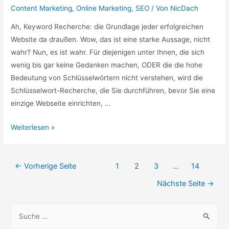
Content Marketing
,
Online Marketing
,
SEO
/ Von
NicDach
Ah, Keyword Recherche: die Grundlage jeder erfolgreichen
Website da draußen. Wow, das ist eine starke Aussage, nicht
wahr? Nun, es ist wahr. Für diejenigen unter Ihnen, die sich
wenig bis gar keine Gedanken machen, ODER die die hohe
Bedeutung von Schlüsselwörtern nicht verstehen, wird die
Schlüsselwort-Recherche, die Sie durchführen, bevor Sie eine
einzige Webseite einrichten, …
Keyword
Weiterlesen »
Recherche
Es
Beitragsnavigation
ist
←
Vorherige Seite
1
2
3
…
14
ein
Nächste Seite
→
kritischer
Schritt,
S
egal
u
wie