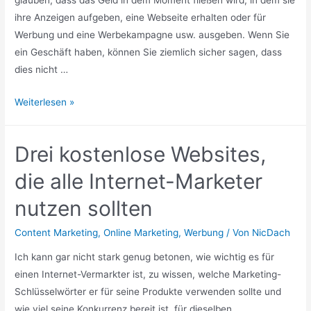
ihre Anzeigen aufgeben, eine Webseite erhalten oder für
Werbung und eine Werbekampagne usw. ausgeben. Wenn Sie
ein Geschäft haben, können Sie ziemlich sicher sagen, dass
dies nicht …
Das
Weiterlesen »
Geheimnis
des
Drei kostenlose Websites,
Online-
Erfolgs
die alle Internet-Marketer
nutzen sollten
Content Marketing
,
Online Marketing
,
Werbung
/ Von
NicDach
Ich kann gar nicht stark genug betonen, wie wichtig es für
einen Internet-Vermarkter ist, zu wissen, welche Marketing-
Schlüsselwörter er für seine Produkte verwenden sollte und
wie viel seine Konkurrenz bereit ist, für dieselben