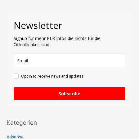
c
man
h
es
Newsletter
e
dreht
n
und
Signup für mehr PLR Infos die nichts für die
n
wendet
Öffentlichkeit sind..
a
c
h
:
Opt in to receive news and updates.
Subscribe
Kategorien
Adsense