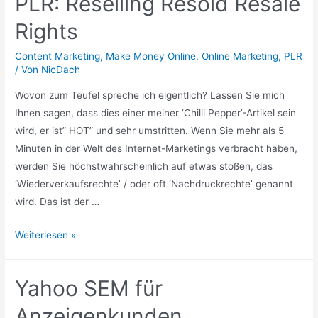
PLR: Reselling Resold Resale
Rights
Content Marketing
,
Make Money Online
,
Online Marketing
,
PLR
/ Von
NicDach
Wovon zum Teufel spreche ich eigentlich? Lassen Sie mich
Ihnen sagen, dass dies einer meiner ‘Chilli Pepper’-Artikel sein
wird, er ist” HOT” und sehr umstritten. Wenn Sie mehr als 5
Minuten in der Welt des Internet-Marketings verbracht haben,
werden Sie höchstwahrscheinlich auf etwas stoßen, das
‘Wiederverkaufsrechte’ / oder oft ‘Nachdruckrechte’ genannt
wird. Das ist der …
PLR:
Weiterlesen »
Reselling
Resold
Yahoo SEM für
Resale
Rights
Anzeigenkunden