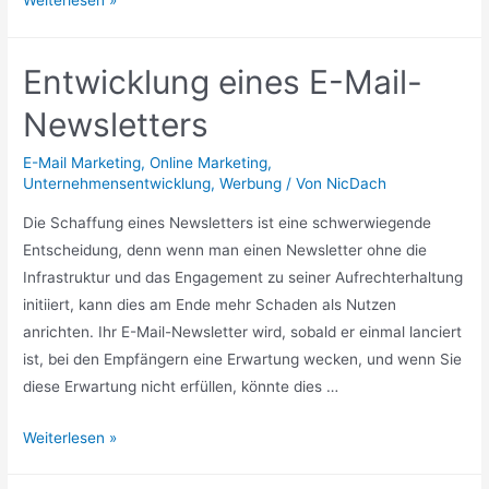
Weiterlesen »
Bedeutung
von
Entwicklung eines E-Mail-
Autorespondern
für
Newsletters
das
Internet-
E-Mail Marketing
,
Online Marketing
,
Unternehmensentwicklung
,
Werbung
/ Von
NicDach
Marketing
Die Schaffung eines Newsletters ist eine schwerwiegende
Entscheidung, denn wenn man einen Newsletter ohne die
Infrastruktur und das Engagement zu seiner Aufrechterhaltung
initiiert, kann dies am Ende mehr Schaden als Nutzen
anrichten. Ihr E-Mail-Newsletter wird, sobald er einmal lanciert
ist, bei den Empfängern eine Erwartung wecken, und wenn Sie
diese Erwartung nicht erfüllen, könnte dies …
Entwicklung
Weiterlesen »
eines