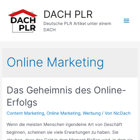
Zum
DACH PLR
Inhalt
Hau
springen
Deutsche PLR Artikel unter einem
DACH
Online Marketing
Das Geheimnis des Online-
Erfolgs
Content Marketing
,
Online Marketing
,
Werbung
/ Von
NicDach
Wenn die meisten Menschen irgendeine Art von Geschäft
beginnen, scheinen sie viele Erwartungen zu haben. Sie
glauben, dass das Geld in dem Moment fließen wird, in dem sie