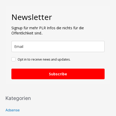
c
h
Newsletter
e
n
Signup für mehr PLR Infos die nichts für die
n
Öffentlichkeit sind..
a
c
h
:
Opt in to receive news and updates.
Subscribe
Kategorien
Adsense