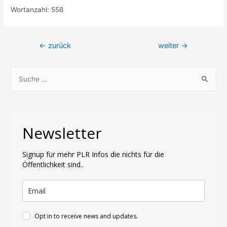
Wortanzahl: 558
Beitragsnavigation
←
zurück
weiter
→
S
u
c
h
Newsletter
e
n
Signup für mehr PLR Infos die nichts für die
n
Öffentlichkeit sind..
a
c
h
:
Opt in to receive news and updates.