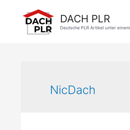
Zum
Inhalt
DACH PLR
springen
Deutsche PLR Artikel unter eine
NicDach