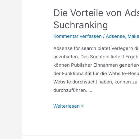
Die Vorteile von Ad
Suchranking
Kommentar verfassen
/
Adsense
,
Make
Adsense for search bietet Verlegern di
anzubieten. Das Suchtool liefert Erge
können Publisher Einnahmen generieren.
der Funktionalität für die Website-Bes
Website durchsucht haben, können zu
durchzuführen. …
Die
Weiterlesen »
Vorteile
von
Adsense