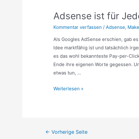
Adsense ist für Je
Kommentar verfassen
/
Adsense
,
Make
Als Googles AdSense erschien, gab es
Idee marktfähig ist und tatsächlich i
es das wohl bekannteste Pay-per-Click-
Ende ihre eigenen Worte gegessen. Und
etwas tun, …
Adsense
Weiterlesen »
ist
für
Jeden
Beitragsnavigation
←
Vorherige Seite