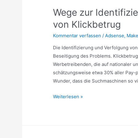
Wege zur Identifiz
von Klickbetrug
Kommentar verfassen
/
Adsense
,
Make
Die Identifizierung und Verfolgung von 
Beseitigung des Problems. Klickbetrug
Werbetreibenden, die auf nationaler un
schätzungsweise etwa 30% aller Pay-
Wunder, dass die Suchmaschinen so vie
Wege
Weiterlesen »
zur
Identifizierung
und
Bekämpfung
von