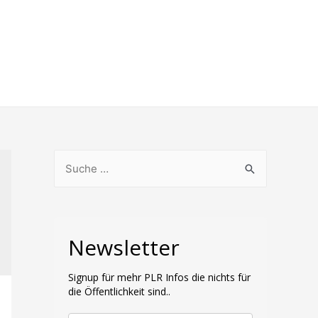
S
u
c
h
Newsletter
e
n
Signup für mehr PLR Infos die nichts für
n
die Öffentlichkeit sind..
a