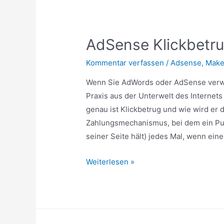
für
das
Suchranking
AdSense Klickbetr
Kommentar verfassen
/
Adsense
,
Make
Wenn Sie AdWords oder AdSense verwe
Praxis aus der Unterwelt des Internets
genau ist Klickbetrug und wie wird e
Zahlungsmechanismus, bei dem ein Pub
seiner Seite hält) jedes Mal, wenn ein
AdSense
Weiterlesen »
Klickbetrug