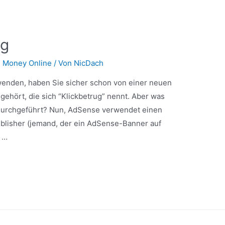
ug
 Money Online
/ Von
NicDach
nden, haben Sie sicher schon von einer neuen
 gehört, die sich “Klickbetrug” nennt. Aber was
r durchgeführt? Nun, AdSense verwendet einen
lisher (jemand, der ein AdSense-Banner auf
e …